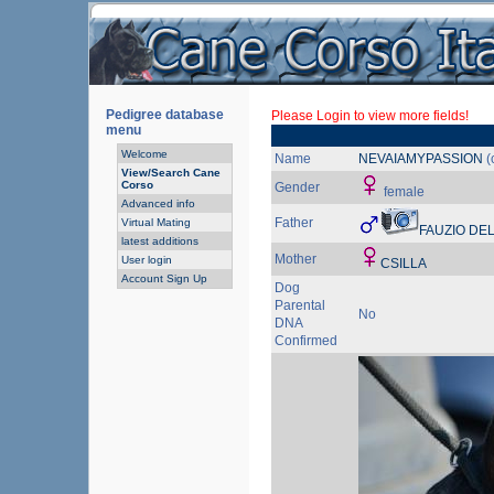
Pedigree database
Please Login to view more fields!
menu
Welcome
Name
NEVAIAMYPASSION
(
View/Search Cane
Corso
Gender
female
Advanced info
Father
Virtual Mating
FAUZIO DEL
latest additions
Mother
User login
CSILLA
Account Sign Up
Dog
Parental
No
DNA
Confirmed