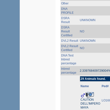
Other
DNA
PROFILE
DSRA
UNKNOWN
Result
DSRA
Result
NO
Certified
DVL2 Result
UNKNOWN
DVL2 Result
NO
Certified
DNA Test
Inbred
percentage
Inbred
2.339768409729004
percentage
29 Animals found.
Name
Ped#
CAUTION
LO16
DELL'IMPERO
MAYA