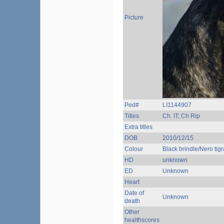
Picture
Ped#
LI1144907
Titles
Ch. IT; Ch Rip
Extra titles
DOB
2010/12/15
Colour
Black brindle/Nero tigr
HD
unknown
ED
Unknown
Heart
Date of
Unknown
death
Other
healthscores