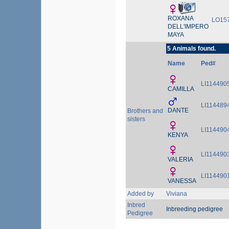
ROXANA
LO15
DELL'IMPERO
MAYA
5 Animals found.
Name
Ped#
LI114490
CAMILLA
LI114489
DANTE
Brothers and
sisters
LI114490
KENYA
LI114490
VALERIA
LI114490
VANESSA
Added by
Viviana
Inbred
Inbreeding pedigree
Pedigree