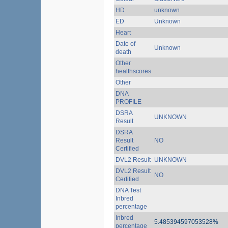
HD
unknown
ED
Unknown
Heart
Date of
Unknown
death
Other
healthscores
Other
DNA
PROFILE
DSRA
UNKNOWN
Result
DSRA
Result
NO
Certified
DVL2 Result
UNKNOWN
DVL2 Result
NO
Certified
DNA Test
Inbred
percentage
Inbred
5.485394597053528%
percentage