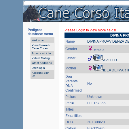
Pedigree
Please Login to view more fields!
database menu
DIVINA PR
Welcome
Name
DIVINA PROVVIDENZA D
View/Search
Cane Corso
Gender
female
Advanced info
Father
Virtual Mating
APOLLO
latest additions
User login
Mother
IDEA DEI MART
Account Sign
Up
Dog
Parental
No
DNA
Confirmed
Picture
Unknown
Ped#
LI11167355
Titles
Extra titles
DOB
2011/08/20
Colour
Black/Nero